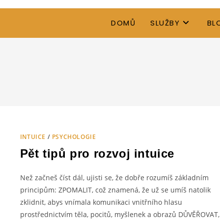
DOMŮ
SLUŽBY
BL
INTUICE
/
PSYCHOLOGIE
Pět tipů pro rozvoj intuice
Než začneš číst dál, ujisti se, že dobře rozumíš základním
principům: ZPOMALIT, což znamená, že už se umíš natolik
zklidnit, abys vnímala komunikaci vnitřního hlasu
prostřednictvím těla, pocitů, myšlenek a obrazů DŮVĚŘOVAT,