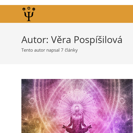
Přejít
k
obsahu
Autor:
Věra Pospíšilová
Tento autor napsal 7 články