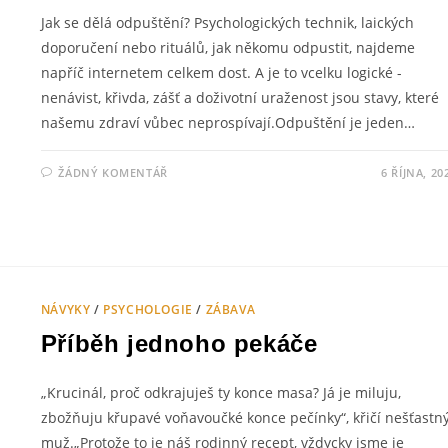
Jak se dělá odpuštění? Psychologických technik, laických
doporučení nebo rituálů, jak někomu odpustit, najdeme
napříč internetem celkem dost. A je to vcelku logické -
nenávist, křivda, zášť a doživotní uraženost jsou stavy, které
našemu zdraví vůbec neprospívají.Odpuštění je jeden…
ŽÁDNÝ KOMENTÁŘ
6 ŘÍJNA, 20
NÁVYKY
/
PSYCHOLOGIE
/
ZÁBAVA
Příběh jednoho pekáče
„Krucinál, proč odkrajuješ ty konce masa? Já je miluju,
zbožňuju křupavé voňavoučké konce pečínky“, křičí nešťastn
muž.„Protože to je náš rodinný recept, vždycky jsme je