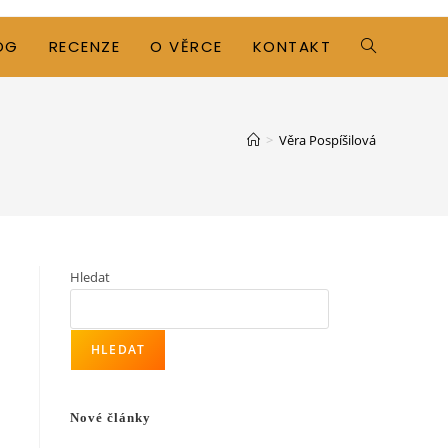
OG
RECENZE
O VĚRCE
KONTAKT
TOGGLE
WEBSITE
>
Věra Pospíšilová
SEARCH
Hledat
HLEDAT
Nové články