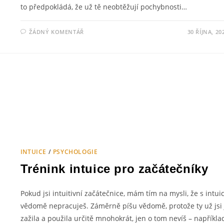
to předpokládá, že už tě neobtěžují pochybnosti…
ŽÁDNÝ KOMENTÁŘ
30 ŘÍJNA, 20
INTUICE
/
PSYCHOLOGIE
Trénink intuice pro začátečníky
Pokud jsi intuitivní začátečnice, mám tím na mysli, že s intuic
vědomě nepracuješ. Záměrně píšu vědomě, protože ty už jsi 
zažila a použila určitě mnohokrát, jen o tom nevíš – napříkla