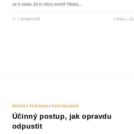
se ti stalo, že ti něco uvnitř říkalo,…
1 KOMENTÁŘ
9 ŘÍJNA, 20
EMOCE
/
PSYCHIKA
/
PSYCHOLOGIE
Účinný postup, jak opravdu
odpustit