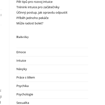
Pět tipů pro rozvoj intuice
Trénink intuice pro začátečníky
Účinný postup, jak opravdu odpustit
22
Příběh jednoho pekáče
Může radost bolet?
Rubriky
Emoce
Intuice
Návyky
Práce s tělem
Psychika
í
Psychologie
ji
d
Sexualita