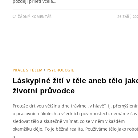
později přiletí včela…
ŽÁDNÝ KOMENTÁŘ
26 ZÁŘÍ, 20
PRÁCE S TĚLEM
/
PSYCHOLOGIE
Láskyplné žití v těle aneb tělo jak
životní průvodce
Protože drtivou většinu dne trávíme „v hlavě“, tj. přemýšlen
o pracovních úkolech a všedních povinnostech, nemáme čas
sledovat tělo a skutečně vnímat, co se v něm v každém
okamžiku děje. To je běžná realita. Používáme tělo jako robo
a…