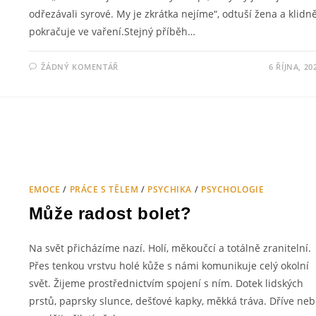
odřezávali syrové. My je zkrátka nejíme“, odtuší žena a klidn
pokračuje ve vaření.Stejný příběh…
ŽÁDNÝ KOMENTÁŘ
6 ŘÍJNA, 20
EMOCE
/
PRÁCE S TĚLEM
/
PSYCHIKA
/
PSYCHOLOGIE
Může radost bolet?
Na svět přicházíme nazí. Holí, měkoučcí a totálně zranitelní.
Přes tenkou vrstvu holé kůže s námi komunikuje celý okolní
svět. Žijeme prostřednictvím spojení s ním. Dotek lidských
prstů, paprsky slunce, dešťové kapky, měkká tráva. Dříve ne